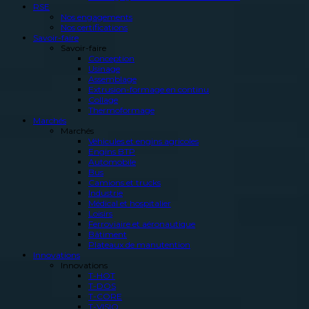
RSE
Nos engagements
Nos certifications
Savoir-faire
Savoir-faire
Conception
Usinage
Assemblage
Extrusion-formage en continu
Collage
Thermoformage
Marchés
Marchés
Véhicules et engins agricoles
Engins BTP
Automobile
Bus
Camions et trucks
Industrie
Médical et hospitalier
Loisirs
Ferroviaire et aéronautique
Bâtiment
Plateaux de manutention
Innovations
Innovations
T-HOT
T-DOS
T-CORE
T-VISIO