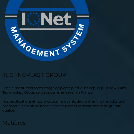
TECHNOPLAST GROUP
Spécialiste du thermoformage de pièces plastiques depuis plus de 40 ans,
Technoplast Group se place comme leader en France.
Nos certifications et nos produits innovants démontrent notre volonté à
proposer à chacun de nos clients des pièces thermoformées de grande
qualité.
Matières