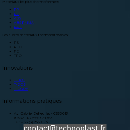
Matériaux les plus thermoformées :
PP
PC
ABS
ABS PMMA
PA-6
Les autres matériaux thermoformables :
PS
PEDH
PE
TPO
Innovations
T-HOT
T-DOS
T-CORE
Informations pratiques
Av. Gabriel Deheurles - CS50013
10432
TROYES CEDEX
Tel : + 33 (3) 25 71 51 71