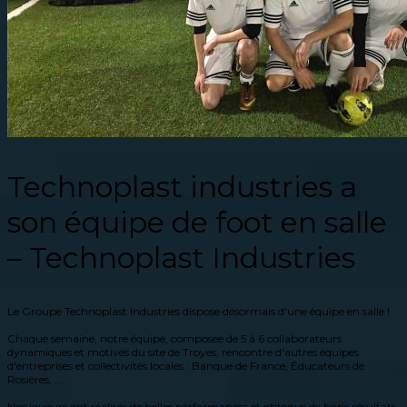
Technoplast industries a
son équipe de foot en salle
– Technoplast Industries
Le Groupe Technoplast Industries dispose désormais d'une équipe en salle !
Chaque semaine, notre équipe, composée de 5 à 6 collaborateurs
dynamiques et motivés du site de Troyes, rencontre d'autres équipes
d'entreprises et collectivités locales : Banque de France, Éducateurs de
Rosières, ...
Nos joueurs ont réalisés de belles performances et obtenus de bons résultats