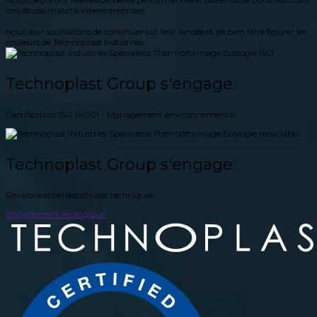
lors de ces matchs interentreprises.
Nous leur souhaitons de continuer sur leur lancée et de bien faire figurer les
couleurs de Technoplast Industries.
Technoplast Group s'engage:
Certification ISO 14001 - Management environnemental
Technoplast Group s'engage:
Revalorisation des chutes techniques
Engagement écologique