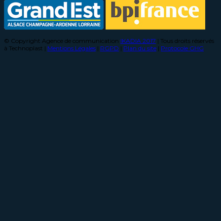
© Copyright Agence de communication
IKADIA 2017
| Tous droits réservés
à Technoplast |
Mentions Légales
|
RGPD
|
Plan du site
|
Protocole GHG